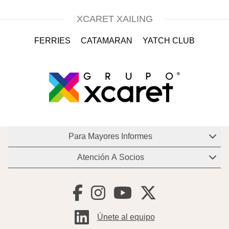
XCARET XAILING
FERRIES
CATAMARAN
YATCH CLUB
Para Mayores Informes
Atención A Socios
Para conocer más acerca de México
Destination Club puedes contactarnos a través
Para conocer más acerca de México
de los siguientes teléfonos o al correo:
Destination Club puedes contactarnos a través
infoclub@mexicodestinationclub.com
de los siguientes teléfonos o al correo:
Únete al equipo
México
EUA
socios@mexicodestinationclub.com